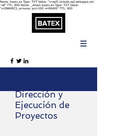
Name: batex.es Type: TXT Value: "v=spf1 include:spf.webapps.net
~all" TTL: 900
Name: _dmarc.batex.es Type: TXT Value:
"v=DMARC1; p=none; pct=100; ri=86400" TTL: 900
Dirección y
Ejecución de
Proyectos